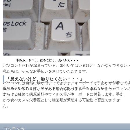
パソコンも汚れが溜まっている。気付いてはいるけど、なかなかできない
私たちは、そんなお手伝いをさせていただきます。
「見えないけど、触りたくない・・・」
パソコンには自然に埃が溜まってきます。キーボードは手あかが付着して
風邪を引いてしまった・・・トイレに行っても手を洗わない・・・
食べカスや飲みこぼし等がある場合もあります。コネクター部分やファン
あらゆる経路で病原菌類やウィルス等がキーボードに付着します。手あ
す
かや食べカスを栄養源として細菌類が繁殖する可能性は否定できませ
ん。
コンテンツ