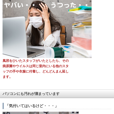
風邪をひいたスタッフがいたとしたら、その
病
原
菌やウイルスは同じ室内にいる他のスタ
ッフ
の手
や
衣服に付着し、どんどんまん延し
ます。
パソコンにも汚れが溜まっています
「気付いてはいるけど・・・」