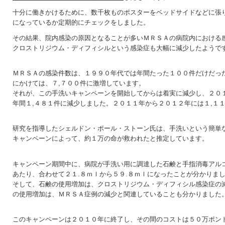
十分に働きかけるために、数千枚ものポスターをベッドサイドなどに張り
になっているか定期的にチェックをしました。
その結果、院内感染の原因となることが多いＭＲＳＡの病院内における感
クロストリジウム・ディフィシルという感染症も大幅に減少したようで
ＭＲＳＡの感染件数は、１９９０年代では年間たった１００件だけだった
にかけては、７,７００件に激増しています。
それが、この手洗いキャンペーンを開始してからは着実に減少し、２０１
年間１,４８１件に減少しました。２０１１年から２０１２年には１,１１
研究を指導したシェルドン・ポール・ストーン氏は、手洗いという簡単な
キャンペーンによって、約１万の命が救われたと推定しています。
キャンペーン期間中に、病院が手洗い用に調達した石鹸と手指消毒アルコ
あたり、合わせて２１.８ｍｌから５９.８ｍｌになったことが分かりま
そして、石鹸の使用増加は、クロストリジウム・ディフィシル感染症の減
の使用増加は、ＭＲＳＡ症例の減少と関連していることも分かりました
このキャンペーンは２０１０年に終了し、その間のコストは５０万ポンド