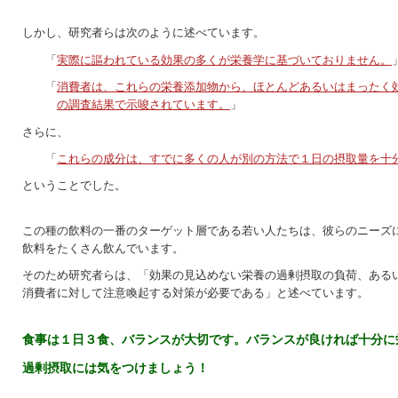
しかし、研究者らは次のように述べています。
「
実際に謳われている効果の多くが栄養学に基づいておりません。
「
消費者は、これらの栄養添加物から、ほとんどあるいはまったく
の調査結果で示唆されています。
」
さらに、
「
これらの成分は、すでに多くの人が別の方法で１日の摂取量を十
ということでした。
この種の飲料の一番のターゲット層である若い人たちは、彼らのニーズに
飲料をたくさん飲んでいます。
そのため研究者らは、「効果の見込めない栄養の過剰摂取の負荷、あるい
消費者に対して注意喚起する対策が必要である」と述べています。
食事は１日３食、バランスが大切です。バランスが良ければ十分に
過剰摂取には気をつけましょう！