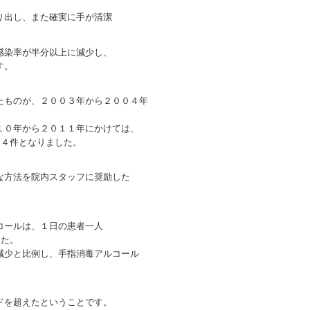
出し、また確実に手が清潔
染率が半分以上に減少し、
す。
ものが、２００３年から２００４年
０年から２０１１年にかけては、
４件となりました。
方法を院内スタッフに奨励した
ールは、１日の患者一人
した。
少と比例し、手指消毒アルコール
。
を超えたということです。