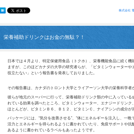
株式会社 
栄養補助ドリンクはお金の無駄？！
日本では４月より、特定保健用食品（トクホ）、栄養機能食品に続く機能
ますが、このほどカナダの大学の研究者らが、「ビタミンウォーターやエ
役立たない」という報告書を発表しておりました。
その報告書は、カナダのトロント大学とライアーソン大学の栄養科学者
彼らが地元のスーパーに行って、栄養補助ドリンク類の中に入っている成
れている効果を調べたところ、ビタミンウォーター、エナジードリンク、
ほとんどが、ビタミンＢ６、Ｂ１２、ビタミンＣ、ナイアシンの成分が添
パッケージには、“気分を改善させる”、“体にエネルギーを注入し、一晩で
活力とエネルギーを得られるように書かれていたり、免疫サポートや抗酸
あるように書かれているラベルもあったようです。