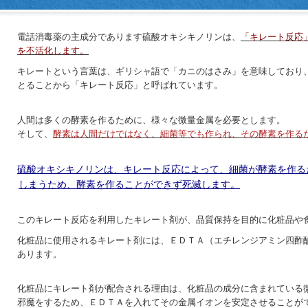
電話消毒薬の主成分であります硫酸オキシキノリンは、
「キレート反応
を不活化します。
キレートという言葉は、ギリシャ語で「カニのはさみ」を意味しており、
とることから「キレート反応」と呼ばれています。
人間は多くの酵素を作るために、様々な微量金属を必要とします。
そして、
酵素は人間だけではなく、細菌等でも作られ、その酵素を作る
硫酸オキシキノリンは、キレート反応によって、細菌が酵素を作る
しま
うため、酵素を作ることができず死滅します。
このキレート反応を利用したキレート剤が、品質保持を目的に化粧品や食
化粧品に使用されるキレート剤には、ＥＤＴＡ（エチレンジアミン四酢酸
あります。
化粧品にキレート剤が配合される理由は、化粧品の成分に含まれている微
邪魔をするため、ＥＤＴＡを入れてその金属イオンを安定させることが